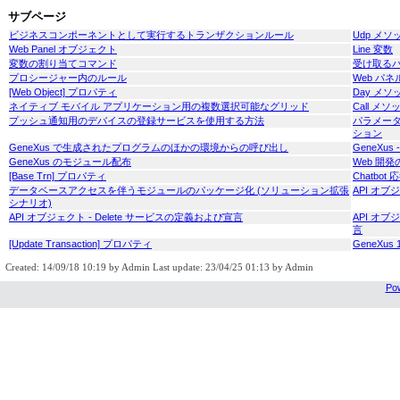
サブページ
ビジネスコンポーネントとして実行するトランザクションルール
Udp メソ
Web Panel オブジェクト
Line 変数
変数の割り当てコマンド
受け取るパラ
プロシージャー内のルール
Web パ
[Web Object] プロパティ
Day メソ
ネイティブ モバイル アプリケーション用の複数選択可能なグリッド
Call メソ
プッシュ通知用のデバイスの登録サービスを使用する方法
パラメー
ション
GeneXus で生成されたプログラムのほかの環境からの呼び出し
GeneXus 
GeneXus のモジュール配布
Web 開
[Base Trn] プロパティ
Chatbot 
データベースアクセスを伴うモジュールのパッケージ化 (ソリューション拡張
API オブ
シナリオ)
API オブジェクト - Delete サービスの定義および宣言
API オブ
言
[Update Transaction] プロパティ
GeneXus 1
Created: 14/09/18 10:19 by Admin Last update: 23/04/25 01:13 by Admin
Pow