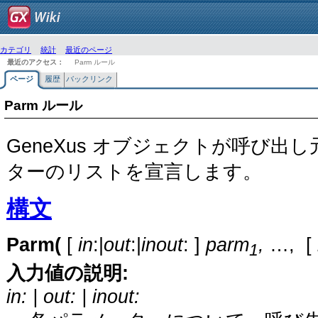
カテゴリ
統計
最近のページ
最近のアクセス：
Parm ルール
ページ
履歴
バックリンク
Parm ルール
GeneXus オブジェクトが呼び
ターのリストを宣言します。
構文
Parm(
[
in
:|
out
:|
inout
: ]
parm
,
…, [
1
入力値の説明:
in: | out: | inout: