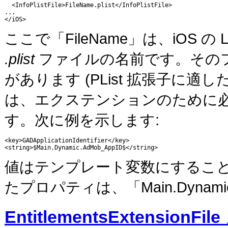
  <InfoPlistFile>FileName.plist</InfoPlistFile>

...

</iOS>
ここで「FileName」は、iOS の
.plist
ファイルの名前です。その
があります (PList 拡張子に
は、エクステンションのために
す。次に例を示します:
<key>GADApplicationIdentifier</key>

<string>$Main.Dynamic.AdMob_AppID$</string>
値はテンプレート変数にするこ
たプロパティは、「Main.Dyn
EntitlementsExtensionFi