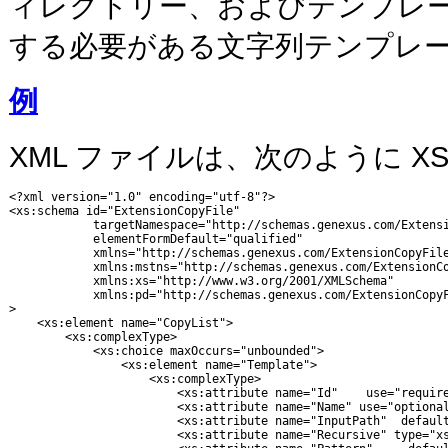
ィレクトリー、およびテンプレート
する必要がある文字列テンプレ
例
XML ファイルは、次のように XS
<?xml version="1.0" encoding="utf-8"?>

<xs:schema id="ExtensionCopyFile"

            targetNamespace="http://schemas.genexus.com/Extensi
            elementFormDefault="qualified"

            xmlns="http://schemas.genexus.com/ExtensionCopyFile
            xmlns:mstns="http://schemas.genexus.com/ExtensionCo
            xmlns:xs="http://www.w3.org/2001/XMLSchema"

            xmlns:pd="http://schemas.genexus.com/ExtensionCopyF
>

    <xs:element name="CopyList">

        <xs:complexType>

            <xs:choice maxOccurs="unbounded">

                <xs:element name="Template">

                    <xs:complexType>

                        <xs:attribute name="Id"    use="require
                        <xs:attribute name="Name" use="optional
                        <xs:attribute name="InputPath"  default
                        <xs:attribute name="Recursive" type="xs