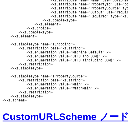
                        <xs:attribute name="Name" use="optional
                        <xs:attribute name="PropertyId" use="op
                        <xs:attribute name="PropertySource" typ
                        <xs:attribute name="Output" use="requir
                        <xs:attribute name="Required" type="xs:
                    </xs:complexType>

                </xs:element>

            </xs:choice>

        </xs:complexType>

    </xs:element>

    <xs:simpleType name="TEncoding">

        <xs:restriction base="xs:string">

            <xs:enumeration value="Machine Default" />

            <xs:enumeration value="UTF8 (no BOM)" />

            <xs:enumeration value="UTF8 (including BOM)" />

        </xs:restriction>

    </xs:simpleType>

    <xs:simpleType name="TPropertySource">

        <xs:restriction base="xs:string">

            <xs:enumeration value="Main" />

            <xs:enumeration value="WatchMain" />

        </xs:restriction>

    </xs:simpleType>

</xs:schema>

CustomURLScheme ノー