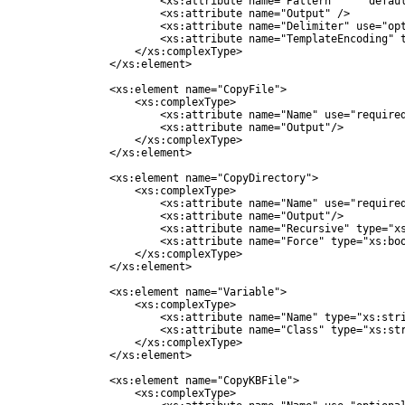
                        <xs:attribute name="Pattern"     defaul
                        <xs:attribute name="Output" />

                        <xs:attribute name="Delimiter" use="opt
                        <xs:attribute name="TemplateEncoding" t
                    </xs:complexType>

                </xs:element>

                <xs:element name="CopyFile">

                    <xs:complexType>

                        <xs:attribute name="Name" use="required
                        <xs:attribute name="Output"/>

                    </xs:complexType>

                </xs:element>

                <xs:element name="CopyDirectory">

                    <xs:complexType>

                        <xs:attribute name="Name" use="required
                        <xs:attribute name="Output"/>

                        <xs:attribute name="Recursive" type="xs
                        <xs:attribute name="Force" type="xs:boo
                    </xs:complexType>

                </xs:element>

                <xs:element name="Variable">

                    <xs:complexType>

                        <xs:attribute name="Name" type="xs:stri
                        <xs:attribute name="Class" type="xs:str
                    </xs:complexType>

                </xs:element>

                <xs:element name="CopyKBFile">

                    <xs:complexType>
