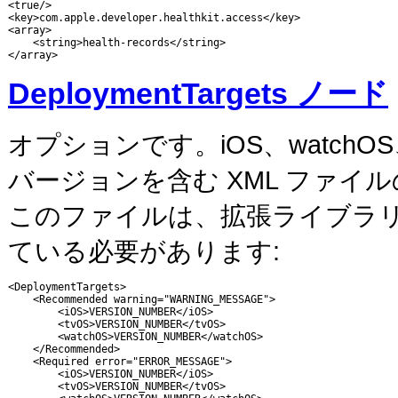
<true/>

<key>com.apple.developer.healthkit.access</key>

<array>

    <string>health-records</string>

</array>
DeploymentTargets ノード
オプションです。iOS、watch
バージョンを含む XML ファイ
このファイルは、拡張ライブラリ
ている必要があります:
<DeploymentTargets>

    <Recommended warning="WARNING_MESSAGE">

        <iOS>VERSION_NUMBER</iOS>

        <tvOS>VERSION_NUMBER</tvOS>

        <watchOS>VERSION_NUMBER</watchOS>

    </Recommended>

    <Required error="ERROR_MESSAGE">

        <iOS>VERSION_NUMBER</iOS>

        <tvOS>VERSION_NUMBER</tvOS>
