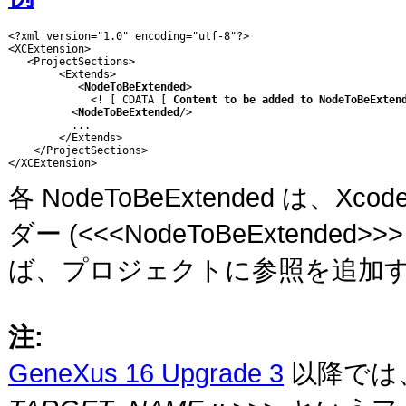
<?xml version="1.0" encoding="utf-8"?>

<XCExtension>

   <ProjectSections>

        <Extends>

           <
NodeToBeExtended
>

             <! [ CDATA [ 
Content to be added to NodeToBeExten
          <
NodeToBeExtended
/>

          ...

        </Extends>

    </ProjectSections>

各 NodeToBeExtended 
ダー (<<<NodeToBeExtend
ば、プロジェクトに参照を追加する場合、<
注:
GeneXus 16 Upgrade 3
以降では