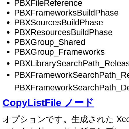
PBXFileReference
PBXFrameworksBuildPhase
PBXSourcesBuildPhase
PBXResourcesBuildPhase
PBXGroup_Shared
PBXGroup_Frameworks
PBXLibrarySearchPath_Rele
PBXFrameworkSearchPath_
PBXFrameworkSearchPath_D
CopyListFile ノード
オプションです。生成された Xc