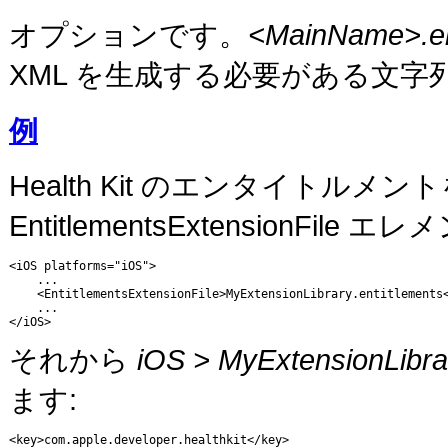
オプションです。
<MainName>.en
XML を生成する必要がある文
例
Health Kit のエンタイトル
EntitlementsExtensionFile
<iOS platforms="iOS">

    ...

    <EntitlementsExtensionFile>MyExtensionLibrary.entitlements<
    ... 

</iOS>
それから
iOS > MyExtensionLibrar
ます:
<key>com.apple.developer.healthkit</key>
