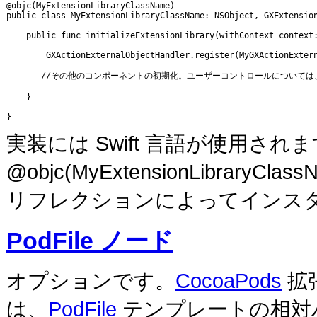
@objc(MyExtensionLibraryClassName)

public class MyExtensionLibraryClassName: NSObject, GXExtension
    public func initializeExtensionLibrary(withContext context:
        GXActionExternalObjectHandler.register(MyGXActionExtern
       //その他のコンポーネントの初期化。ユーザーコントロールについて
    }

}
実装には Swift 言語が使用さ
@objc(MyExtensionLibra
リフレクションによってインス
PodFile ノード
オプションです。
CocoaPods
拡
は、
PodFile
テンプレートの相対パ