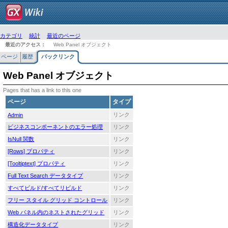
カテゴリ
統計
最近のページ
最近のアクセス：
Web Panel オブジェクト
ページ
履歴
バックリンク
Web Panel オブジェクト
Pages that has a link to this one
ページ
タイプ
リンク
Admin
ビジネスコンポーネントのエラー処理
リンク
IsNull 関数
リンク
[Rows] プロパティ
リンク
[Tooltiptext] プロパティ
リンク
Full Text Search データタイプ
リンク
すべてビルド/すべてリビルド
リンク
フリー スタイル グリッド コントロール
リンク
Web パネル内のネストされたグリッド
リンク
構造化データタイプ
リンク