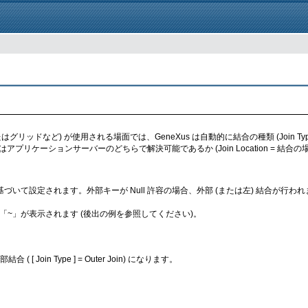
たはグリッドなど) が使用される場面では、GeneXus は自動的に結合の種類 (Join
リケーションサーバーのどちらで解決可能であるか (Join Location = 結合の
基づいて設定されます。外部キーが Null 許容の場合、外部 (または左) 結合が行われま
「~」が表示されます (後出の例を参照してください)。
n Type ] = Outer Join) になります。