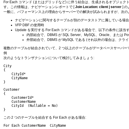
For Each コマンド (またはグリッドなど) に伴う結合は、生成されるオブジ
す。この情報は、ナビゲーションレポートで [
Join Location: client | server
] 
一般に、パフォーマンス上の理由からサーバーでの解決が試みられますが、次の
ナビゲーションに関与するテーブルが別のデータストアに属している場合
VFP DBF の使用時
Update を実行する For Each コマンドがある場合で、以下の条件に
内部結合で、DBMS が SQL Server、MySQL、Oracle、または P
外部結合で、DBMS が MySQL である (それ以外の場合は、ク
複数のテーブルが結合されていて、2 つ以上のテーブルがデータベースサーバーで結合さ
例
次のようなトランザクションについて検討してみましょう:
City

{

    CityId*

    CityName

}
Customer

{

    CustomerId*

    CustomerName

    CityId  (Nullable = No)

}
この 2 つのテーブルを結合する For Each がある場合:
For Each CustomerName  CityName
