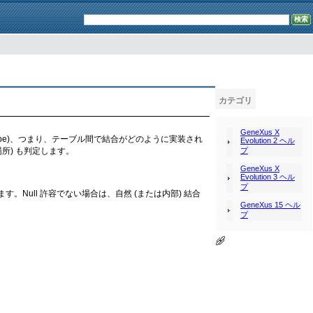
カテゴリ
GeneXus X
 Type)、つまり、テーブル間で結合がどのように実装され
Evolution 2 ヘル
プ
場所) も判定します。
GeneXus X
Evolution 3 ヘル
プ
す。Null 許容でない場合は、自然 (または内部) 結合
GeneXus 15 ヘル
プ