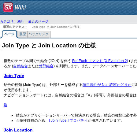
カテゴリ
統計
最近のページ
最近のアクセス：
Join Type と Join Location の仕様
ページ
履歴
バックリンク
Join Type と Join Location の仕様
複数のテーブル間での結合 (JOIN) を伴う
For Each コマンド (X Evolution 2)
(ま
るか (
自然結合
または
外部結合
) を判断します。また、データベースサーバーまたはアプ
Join Type
結合の種類 (Join Type) は、外部キーを構成する
項目属性が Null 許容かどうか
に
が使用されます。
ナビゲーションレポートには、自然結合の場合は「=」(等号)、外部結合の場合は
注
結合がアプリケーションサーバーで解決される場合、結合の種類は必ず外部結合 ( [ Joi
互換性維持のため、
[ Join Type ] プロパティ
が用意されています。
Join Location