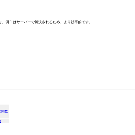
方、例 1 はサーバーで解決されるため、より効率的です。
の関数
数