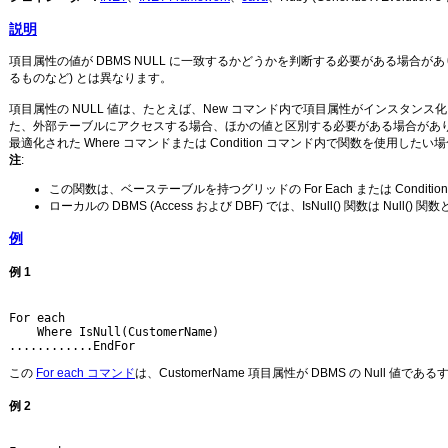
説明
項目属性の値が DBMS NULL に一致するかどうかを判断する必要がある場合があります。
るものなど) とは異なります。
項目属性の NULL 値は、たとえば、New コマンド内で項目属性がインスタンス化されていない場合
た、外部テーブルにアクセスする場合、ほかの値と区別する必要がある場合があ
最適化された Where コマンドまたは Condition コマンド内で関数を使用し
注
:
この関数は、ベーステーブルを持つグリッドの For Each または Condi
ローカルの DBMS (Access および DBF) では、IsNull() 関数は Null
例
例 1
For each

    Where IsNull(CustomerName)

............EndFor
この
For each コマンド
は、CustomerName 項目属性が DBMS の Null 値で
例 2