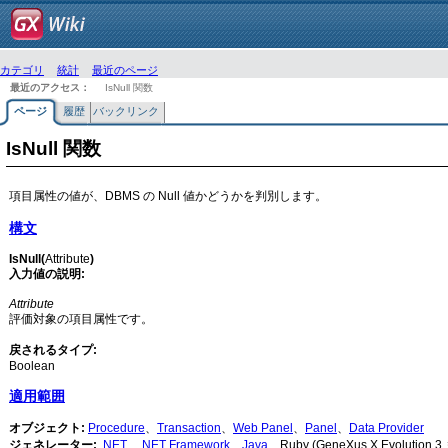
カテゴリ
統計
最近のページ
最近のアクセス：
IsNull 関数
ページ
履歴
バックリンク
IsNull 関数
項目属性の値が、DBMS の Null 値かどうかを判別します。
構文
IsNull(
Attribute
)
入力値の説明:
Attribute
評価対象の項目属性です。
戻されるタイプ:
Boolean
適用範囲
オブジェクト:
Procedure
、
Transaction
、
Web Panel
、
Panel
、
Data Provider
ジェネレーター:
.NET
、
.NET Framework
、
Java
、Ruby (GeneXus X Evolution 3