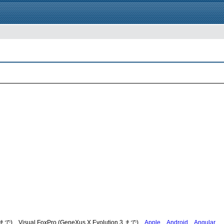
 まで)、Visual FoxPro (GeneXus X Evolution 3 まで)、
Apple
、
Android
、
Angular