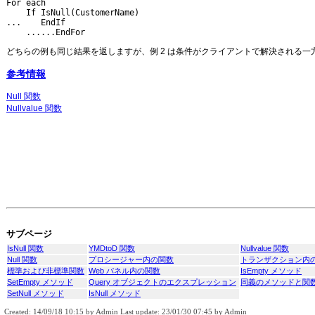
For each

    If IsNull(CustomerName)

...    EndIf

    ......EndFor
どちらの例も同じ結果を返しますが、例 2 は条件がクライアントで解決される一
参考情報
Null 関数
Nullvalue 関数
サブページ
IsNull 関数
YMDtoD 関数
Nullvalue 関数
Null 関数
プロシージャー内の関数
トランザクション内
標準および非標準関数
Web パネル内の関数
IsEmpty メソッド
SetEmpty メソッド
Query オブジェクトのエクスプレッション
同義のメソッドと関
SetNull メソッド
IsNull メソッド
Created: 14/09/18 10:15 by Admin Last update: 23/01/30 07:45 by Admin