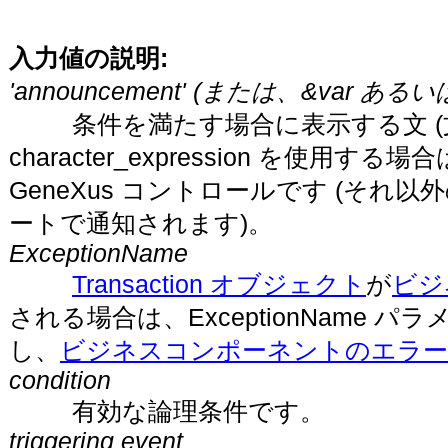
入力値の説明:
'
announcement
'
(または、&var あるいは ch
条件を満たす場合に表示する文 (文
character_expression を使用する
GeneXus コントロールです (そ
ートで通知されます)。
ExceptionName
Transaction オブジェクト
が
ビジ
される場合は、ExceptionName パ
し、
ビジネスコンポーネントのエラー
condition
有効な論理条件です。
triggering event