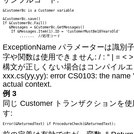
&CustomerBc is a Customer variable

&CustomerBc.save()

If &CustomerBc.Fail()

   &Messages = &CutomerBc.GetMessages()

    If &Messages.Item(1).ID = 'CustomerMustBe18YearsOld'

        .......  //処理コード
ExceptionName パラメーター
字や関数は使用できません: / : ” | = < >
構文が正しくない場合はコンパイルエ
xxx.cs(yy,yy): error CS0103: the name '
actual context.
例 3
同じ Customer トランザクショ
す:
Error(&ReturnedText) if ProcedureCheck(&ReturnedText);