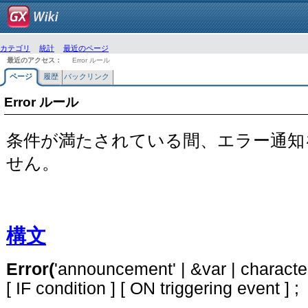
カテゴリ
統計
最近のページ
最近のアクセス：
Error ルール
ページ
履歴
バックリンク
Error ルール
条件が満たされている間、エラー通知
せん。
構文
Error(
'announcement' | &var | charact
[ IF condition ] [ ON triggering event ] ;