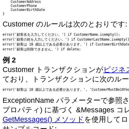
    CustomerAddress

    CustomerPhone

    CustomerBirthDate      

}
Customer のルールは次のとおりです:
error('顧客名を入力してください。') if CustomerName.isempty();

error('顧客の姓を入力してください。') if CustomerLastName.isempty()
error('顧客は 18 歳以上である必要があります。') if CustomerBirthDate.a
error('顧客は削除できません。') if delete;
例 2
Customer トランザクションが
ビジネ
ており、トランザクションに次のルー
error('顧客は 18 歳以上である必要があります。', 'CustomerMustBe18YearsOl
ExceptionName パラメーターで参照される値
プロパティ) に基づく &Message
GetMessages() メソッド
を使用してロ
サンプルコード: