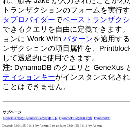
れ、顧客 Jake が入力されたことが
トランザクションのフォームを実行す
タプロバイダー
で
ベーストランザク
できるクエリを自由に定義できます。
ョンに Work With
パターン
を適用す
ンザクションの項目属性を、Printbl
して透過的に使用できます。
注:
DynamoDB のクエリと GeneX
ティションキー
がインスタンス化され
ことはできません。
サブページ
GeneXus での DynamoDB のサポート
DynamoDB の簡単な例
DynamoDB
Created: 23/04/25 01:11 by Admin Last update: 23/04/25 01:11 by Admin