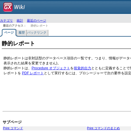
カテゴリ
統計
最近のページ
最近のアクセス：
静的レポート
ページ
履歴
バックリンク
静的レポート
静的レポートは非対話型のデータベース項目の一覧です。つまり、情報がデータ
表示された結果を変更できません)。
静的レポートは、
Procedure オブジェクト
を
視覚的出力
とともに定義することで
レポートを
PDF レポート
として実行するには、プロシージャーで次の要件を設
サブページ
Print コマンド
Print コマンドのまとめ