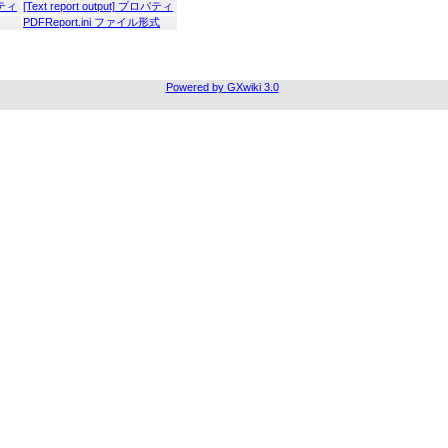
パティ
[Text report output] プロパティ
PDFReport.ini ファイル形式
Powered by GXwiki 3.0