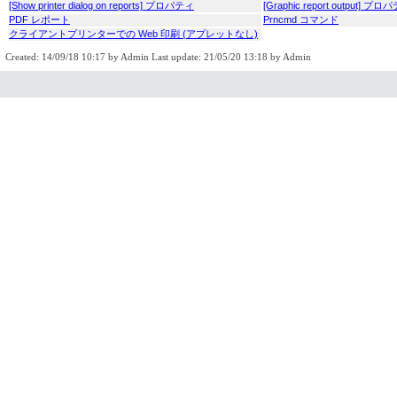
[Show printer dialog on reports] プロパティ
[Graphic report output] プロ
PDF レポート
Prncmd コマンド
クライアントプリンターでの Web 印刷 (アプレットなし)
Created: 14/09/18 10:17 by Admin Last update: 21/05/20 13:18 by Admin