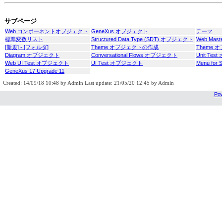
サブページ
Web コンポーネントオブジェクト
GeneXus オブジェクト
テーマ
標準変数リスト
Structured Data Type (SDT) オブジェクト
Web Mas
[新規] - [フォルダ]
Theme オブジェクトの作成
Theme 
Diagram オブジェクト
Conversational Flows オブジェクト
Unit Te
Web UI Test オブジェクト
UI Test オブジェクト
Menu for
GeneXus 17 Upgrade 11
Created: 14/09/18 10:48 by Admin Last update: 21/05/20 12:45 by Admin
Pow