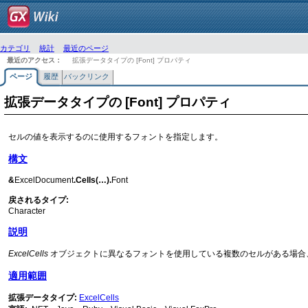
カテゴリ
統計
最近のページ
最近のアクセス：
拡張データタイプの [Font] プロパティ
ページ
履歴
バックリンク
拡張データタイプの [Font] プロパティ
セルの値を表示するのに使用するフォントを指定します。
構文
&
ExcelDocument
.Cells(…).
Font
戻されるタイプ:
Character
説明
ExcelCells
オブジェクトに異なるフォントを使用している複数のセルがある場合、
適用範囲
拡張データタイプ:
ExcelCells