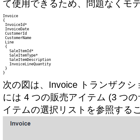
て使用できるため、問題なくモデ
Invoice

{

 InvoiceId*

 InvoiceDate

 CustomerId

 CustomerName

 Line

 { 

   SaleItemId*

   SaleItemType*

   SaleItemDescription

   InvoiceLineQuantity

 }

次の図は、Invoice トラン
には 4 つの販売アイテム (3 
イテムの選択リストを参照する