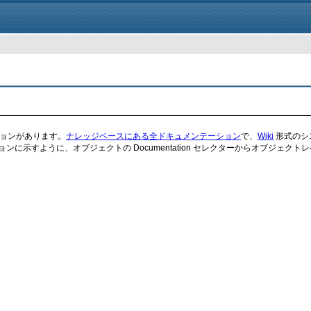
ションがあります。
ナレッジベースにある全ドキュメンテーション
で、
Wiki
形式のシ
に示すように、オブジェクトの Documentation セレクターからオブジェク