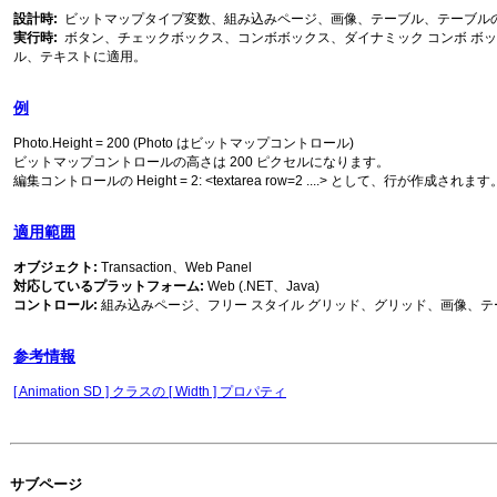
設計時
:
ビットマップタイプ変数、組み込みページ、画像、テーブル、テーブル
実行時
:
ボタン、チェックボックス、コンボボックス、ダイナミック コンボ ボッ
ル、テキストに適用。
例
Photo.Height = 200 (Photo はビットマップコントロール)
ビットマップコントロールの高さは 200 ピクセルになります。
編集コントロールの Height = 2: <textarea row=2 ....> として、行が作成されます
適用範囲
オブジェクト:
Transaction、Web Panel
対応しているプラットフォーム:
Web (.NET、Java)
コントロール:
組み込みページ、フリー スタイル グリッド、グリッド、画像、テ
参考情報
[ Animation SD ] クラスの [ Width ] プロパティ
サブページ