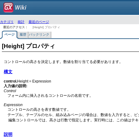
カテゴリ
統計
最近のページ
最近のアクセス：
[Height] プロパティ
ページ
履歴
バックリンク
[Height] プロパティ
コントロールの高さを決定します。数値を割り当てる必要があります。
構文
control.
Height = Expression
入力値の説明:
Control
フォーム内に挿入されるコントロールの名前です。
Expression
コントロールの高さを表す数値です。
テーブル、テーブルのセル、組み込みページの場合は、数値を入力すると、ピ
編集コントロールでは、高さは行数で指定します。実行時には、この値はテキスト
説明