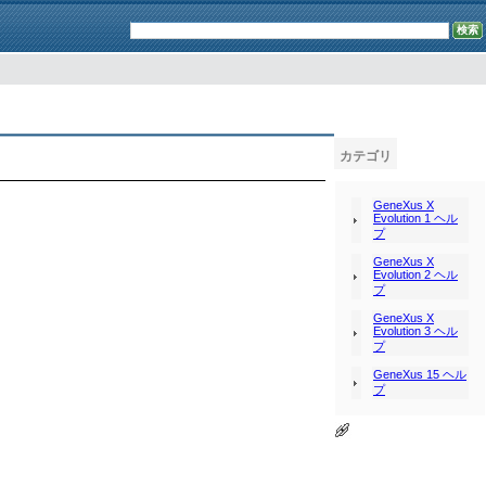
カテゴリ
GeneXus X
Evolution 1 ヘル
プ
GeneXus X
Evolution 2 ヘル
プ
GeneXus X
Evolution 3 ヘル
プ
GeneXus 15 ヘル
プ