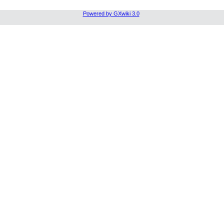
Powered by GXwiki 3.0