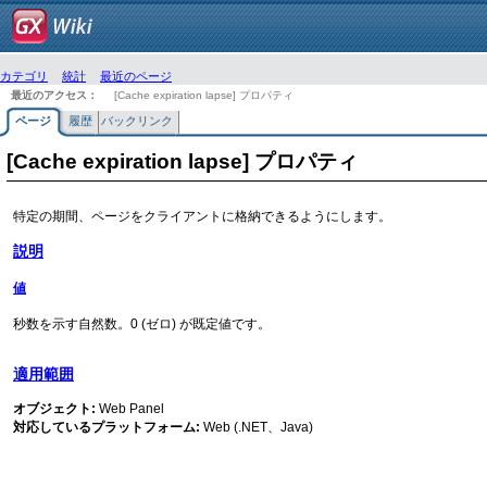
カテゴリ
統計
最近のページ
最近のアクセス：
[Cache expiration lapse] プロパティ
ページ
履歴
バックリンク
[Cache expiration lapse] プロパティ
特定の期間、ページをクライアントに格納できるようにします。
説明
値
秒数を示す自然数。0 (ゼロ) が既定値です。
適用範囲
オブジェクト:
Web Panel
対応しているプラットフォーム:
Web (.NET、Java)